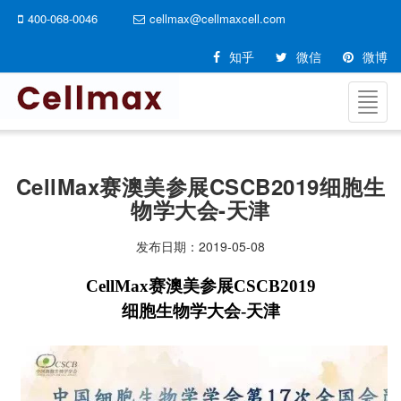
400-068-0046
cellmax@cellmaxcell.com
知乎
微信
微博
切
换
导
航
CellMax赛澳美参展CSCB2019细胞生
物学大会-天津
发布日期：
2019-05-08